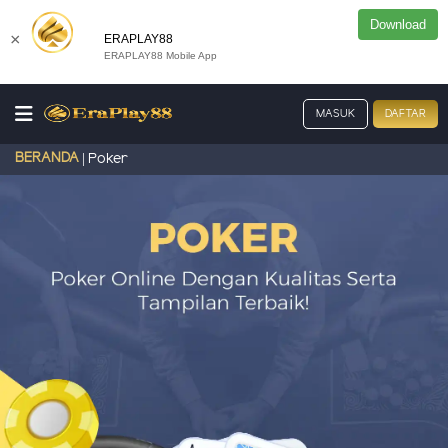
Download
×
ERAPLAY88
ERAPLAY88 Mobile App
MASUK
DAFTAR
BERANDA
Poker