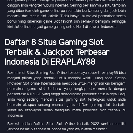
dan gaming online lainnya kapanpun dan dimanapun melalui smarphone
canggih anda yang terhubung internet. Seiring berjalannya waktu tampilan
yang diberikan oleh game online pun semakin berkembang dan jauh lebih
menarik dari mesin slot klaksik. Tidak hanya itu variasi permainan serta
bonus yang diberikan game Slot favorit pun semakin beragam sehingga
kini slot online menjadi game gaming online No. 1 di seluruh Indonesia.
Daftar 8 Situs Gaming Slot
Terbaik & Jackpot Terbesar
Indonesia Di ERAPLAY88
Bermain di Situs Gaming Slot Online terpercaya seperti eraplay88 bisa
menjadi pilihan yang terbaik untuk mengisi waktu luang anda. Setiap
Provider Slot online International mencoba untuk menghadirkan beragam
permainan game slot terbaru yang lengkap dan menarik dengan
persentase RTP LIVE yang tinggi dibandingkan provider situs lainnya. Bagi
anda yang sedang mencari situs gaming slot terlengkap untuk anda
bermain ataupun sedang mencari jenis daftar gaming slot terbaik.
kebetulan eraplay88 sudah mengulas mana provider slot terbaik di
indonesia.
Berikut adalah Daftar Situs Slot Online terbaik 2022 serta memiliki
jackpot besar & terbaik di Indonesia yang wajib anda mainkan :