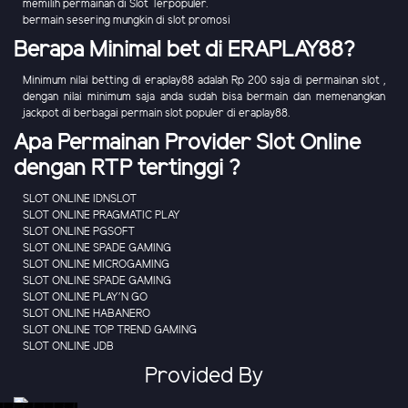
memilih permainan di Slot Terpopuler.
bermain sesering mungkin di slot promosi
Berapa Minimal bet di ERAPLAY88?
Minimum nilai betting di eraplay88 adalah Rp 200 saja di permainan slot ,
dengan nilai minimum saja anda sudah bisa bermain dan memenangkan
jackpot di berbagai permain slot populer di eraplay88.
Apa Permainan Provider Slot Online
dengan RTP tertinggi ?
SLOT ONLINE IDNSLOT
SLOT ONLINE PRAGMATIC PLAY
SLOT ONLINE PGSOFT
SLOT ONLINE SPADE GAMING
SLOT ONLINE MICROGAMING
SLOT ONLINE SPADE GAMING
SLOT ONLINE PLAY'N GO
SLOT ONLINE HABANERO
SLOT ONLINE TOP TREND GAMING
SLOT ONLINE JDB
Provided By